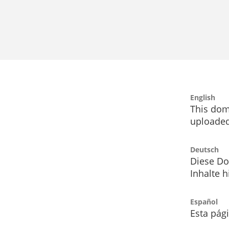
English
This dom
uploaded
Deutsch
Diese Do
Inhalte h
Español
Esta pág