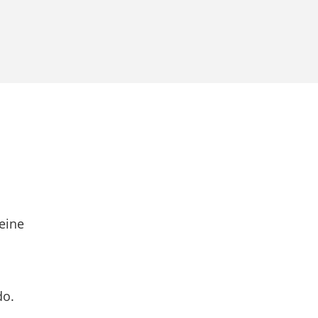
eine
do.